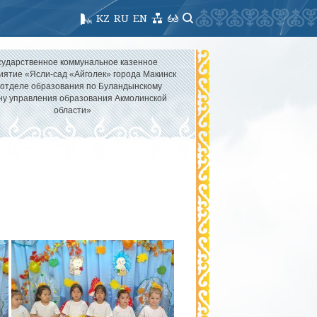
KZ
RU
EN
сударственное коммунальное казенное
иятие «Ясли-сад «Айголек» города Макинск
 отделе образования по Буландынскому
ну управления образования Акмолинской
области»