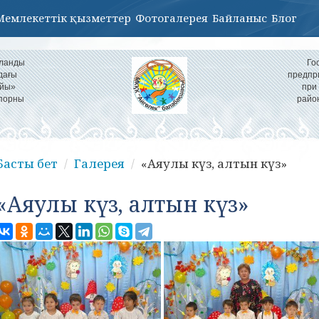
Мемлекеттік қызметтер
Фотогалерея
Байланыс
Блог
ұланды
Го
дағы
предпр
айы»
при
іпорны
райо
Басты бет
Галерея
«Аяулы күз, алтын күз»
«Аяулы күз, алтын күз»