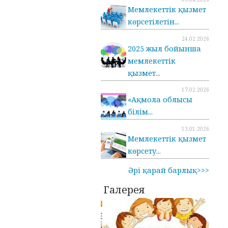
Мемлекеттік қызмет
көрсетілетін...
24.02.2026
2025 жыл бойынша
мемлекеттік
қызмет...
17.02.2026
«Ақмола облысы
білім...
13.01.2026
Мемлекеттік қызмет
көрсету...
Әрі қарай барлық>>>
Галерея