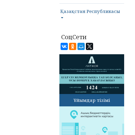
Қазақстан Республикасы
СоцСети
Ұйымдар тізімі