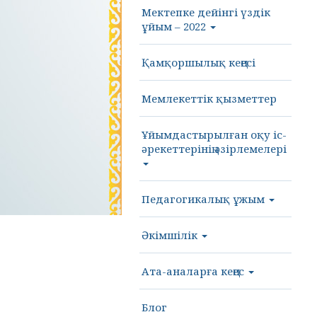
Мектепке дейінгі үздік
ұйым – 2022
Қамқоршылық кеңесі
Мемлекеттік қызметтер
Ұйымдастырылған оқу іс-
әрекеттерінің әзірлемелері
Педагогикалық ұжым
Әкімшілік
Ата-аналарға кеңес
Блог