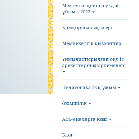
Мектепке дейінгі үздік
ұйым – 2022
Қамқоршылық кеңесі
Мемлекеттік қызметтер
Ұйымдастырылған оқу іс-
әрекеттерінің әзірлемелері
Педагогикалық ұжым
Әкімшілік
Ата-аналарға кеңес
Блог