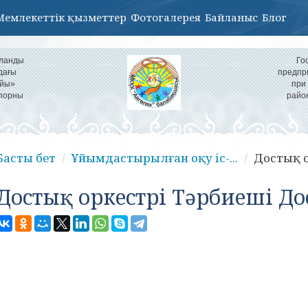
Мемлекеттік қызметтер
Фотогалерея
Байланыс
Блог
ұланды
Го
дағы
предпр
айы»
при
іпорны
райо
Басты бет
Ұйымдастырылған оқу іс-...
Достық о
Достық оркестрі Тәрбиеші До