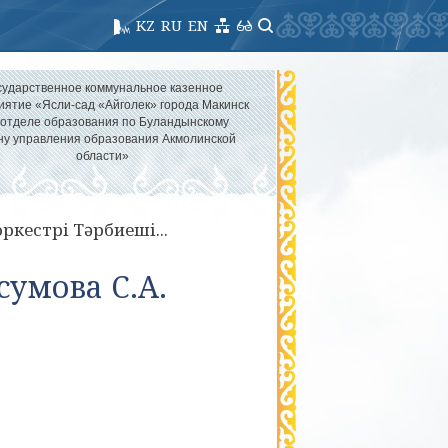
KZ
RU
EN
сударственное коммунальное казенное
иятие «Ясли-сад «Айголек» города Макинск
 отделе образования по Буландынскому
ну управления образования Акмолинской
области»
ркестрі Тәрбиеші...
сумова С.А.