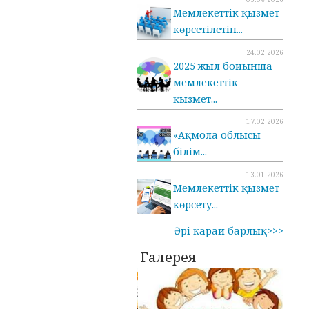
Мемлекеттік қызмет
көрсетілетін...
24.02.2026
2025 жыл бойынша
мемлекеттік
қызмет...
17.02.2026
«Ақмола облысы
білім...
13.01.2026
Мемлекеттік қызмет
көрсету...
Әрі қарай барлық>>>
Галерея