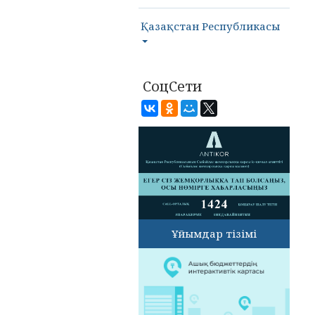
Қазақстан Республикасы
СоцСети
Ұйымдар тізімі