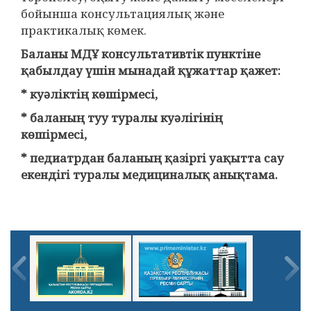
бойынша консультациялық және
практикалық көмек.
Баланы МДҰ консультативтік пунктіне
қабылдау үшін мынадай құжаттар қажет:
* куәліктің көшірмесі,
* баланың туу туралы куәлігінің
көшірмесі,
* педиатрдан баланың қазіргі уақытта сау
екендігі туралы медициналық анықтама.