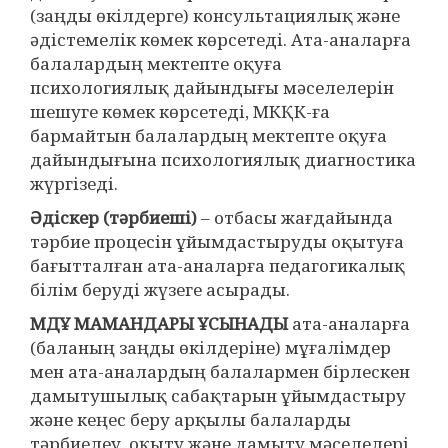
(заңды өкілдерге) консультациялық және
әдістемелік көмек көрсетеді. Ата-аналарға
балалардың мектепте оқуға
психологиялық дайындығы мәселелерін
шешуге көмек көрсетеді, МКҚК-ға
бармайтын балалардың мектепте оқуға
дайындығына психологиялық диагностика
жүргізеді.
Әдіскер (тәрбиеші)
– отбасы жағдайында
тәрбие процесін ұйымдастыруды оқытуға
бағытталған ата-аналарға педагогикалық
білім беруді жүзеге асырады.
МДҰ
МАМАНДАРЫ ҰСЫНАДЫ
ата-аналарға
(баланың заңды өкілдеріне) мұғалімдер
мен ата-аналардың балалармен бірлескен
дамытушылық сабақтарын ұйымдастыру
және кеңес беру арқылы балаларды
тәрбиелеу, оқыту және дамыту мәселелері