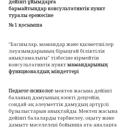
дейінгі ұйымдарға
бармайтындар
консультативтік пункт
туралы
ережесіне
№ 1 қосымша
"Басшылар, мамандар және қызметшілер
лауазымдарының бірыңғай біліктілік
анықтамалығы" тізбесіне кірмейтін
консультативтік пункт
мамандарының
функционалдық міндеттері
Педагог-психолог
-мектеп жасына дейінгі
баланың дамуының өзекті деңгейін,
сондай-ақ әлеуметтік дамудың әртүрлі
бұзылыстарын анықтайды. Мектеп жасына
дейінгі балаларды тәрбиелеу, оқыту және
дамыту мәселелері бойынша ата-аналарға