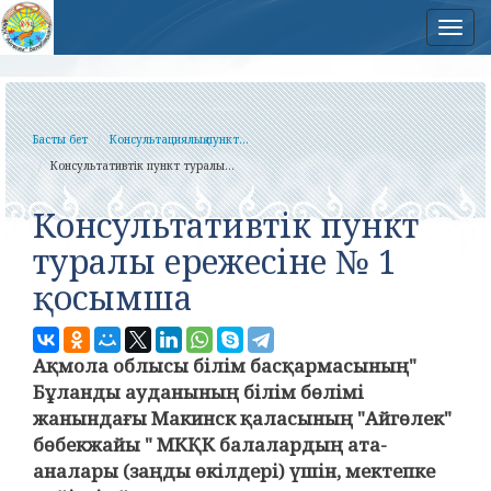
Нав
Басты бет
Консультациялық пункт...
Консультативтік пункт туралы...
Консультативтік пункт
туралы ережесіне № 1
қосымша
Ақмола облысы білім басқармасының"
Бұланды ауданының білім бөлімі
жанындағы Макинск қаласының "Айгөлек"
бөбекжайы " МКҚК балалардың ата-
аналары (заңды өкілдері) үшін, мектепке