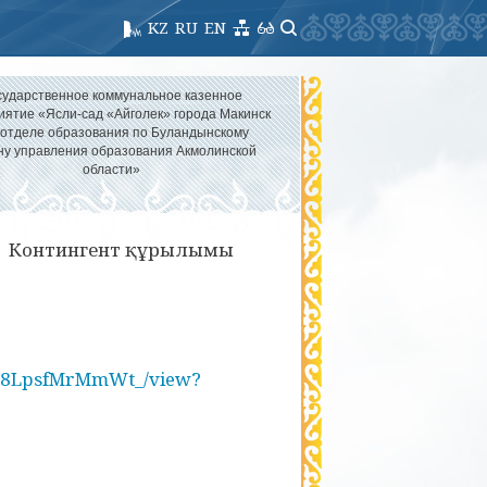
KZ
RU
EN
сударственное коммунальное казенное
иятие «Ясли-сад «Айголек» города Макинск
 отделе образования по Буландынскому
ну управления образования Акмолинской
области»
Контингент құрылымы
7TJ8LpsfMrMmWt_/view?