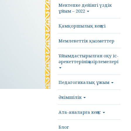
Мектепке дейінгі үздік
ұйым – 2022
Қамқоршылық кеңесі
Мемлекеттік қызметтер
Ұйымдастырылған оқу іс-
әрекеттерінің әзірлемелері
Педагогикалық ұжым
Әкімшілік
Ата-аналарға кеңес
Блог