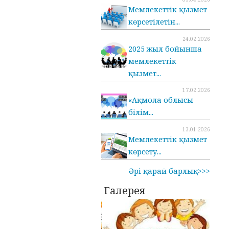
Мемлекеттік қызмет
көрсетілетін...
24.02.2026
2025 жыл бойынша
мемлекеттік
қызмет...
17.02.2026
«Ақмола облысы
білім...
13.01.2026
Мемлекеттік қызмет
көрсету...
Әрі қарай барлық>>>
Галерея