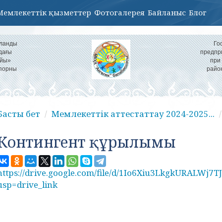
Мемлекеттік қызметтер
Фотогалерея
Байланыс
Блог
ұланды
Го
дағы
предпр
айы»
при
іпорны
райо
Басты бет
Мемлекеттік аттестаттау 2024-2025...
Контингент құрылымы
https://drive.google.com/file/d/1Io6Xiu3LkgkURALWj
usp=drive_link