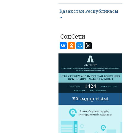
Қазақстан Республикасы
СоцСети
Ұйымдар тізімі