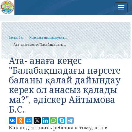
Нав
Басты бет
Консультациялық пункт...
Ата- анаға кеңес "Балабақшадағы...
Ата- анаға кеңес
"Балабақшадағы нәрсеге
баланы қалай дайындау
керек ол анасыз қалады
ма?", әдіскер Айтымова
Б.С.
Как подготовить ребенка к тому, что в