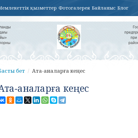
Мемлекеттік қызметтер
Фотогалерея
Байланыс
Блог
ұланды
Го
дағы
предпр
айы»
при
іпорны
райо
Басты бет
Ата-аналарға кеңес
Ата-аналарға кеңес