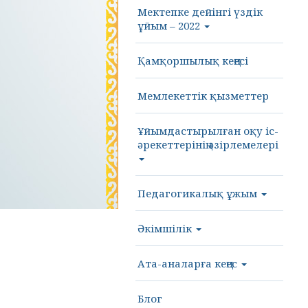
Мектепке дейінгі үздік
ұйым – 2022
Қамқоршылық кеңесі
Мемлекеттік қызметтер
Ұйымдастырылған оқу іс-
әрекеттерінің әзірлемелері
Педагогикалық ұжым
Әкімшілік
Ата-аналарға кеңес
Блог