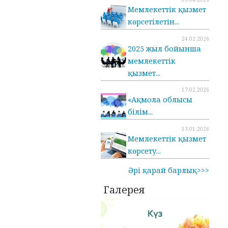
Мемлекеттік қызмет
көрсетілетін...
24.02.2026
2025 жыл бойынша
мемлекеттік
қызмет...
17.02.2026
«Ақмола облысы
білім...
13.01.2026
Мемлекеттік қызмет
көрсету...
Әрі қарай барлық>>>
Галерея