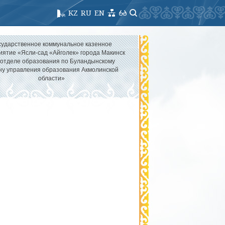
KZ
RU
EN
сударственное коммунальное казенное
иятие «Ясли-сад «Айголек» города Макинск
 отделе образования по Буландынскому
ну управления образования Акмолинской
области»