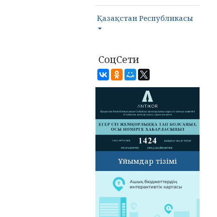
Қазақстан Республикасы
СоцСети
Ұйымдар тізімі