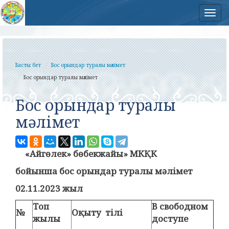
Нав
Басты бет
Бос орындар туралы мәлімет
Бос орындар туралы мәлімет
Бос орындар туралы
мәлімет
«Айгөлек» бөбекжайы» МКҚК
бойынша бос орындар туралы мәлімет
02
.1
1
.2023 жыл
Топ
В свободном
№
Оқыту тілі
жылы
доступе