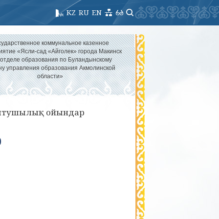
KZ
RU
EN
сударственное коммунальное казенное
иятие «Ясли-сад «Айголек» города Макинск
 отделе образования по Буландынскому
ну управления образования Акмолинской
области»
ытушылық ойындар
р