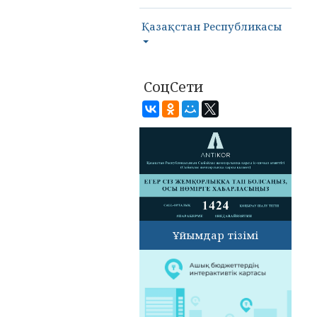
Қазақстан Республикасы
СоцСети
Ұйымдар тізімі