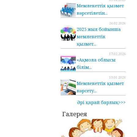
Мемлекеттік қызмет
көрсетілетін...
24.02.2026
2025 жыл бойынша
мемлекеттік
қызмет...
17.02.2026
«Ақмола облысы
білім...
13.01.2026
Мемлекеттік қызмет
көрсету...
Әрі қарай барлық>>>
Галерея