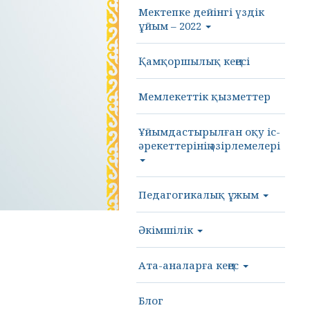
Мектепке дейінгі үздік
ұйым – 2022
Қамқоршылық кеңесі
Мемлекеттік қызметтер
Ұйымдастырылған оқу іс-
әрекеттерінің әзірлемелері
Педагогикалық ұжым
Әкімшілік
Ата-аналарға кеңес
Блог