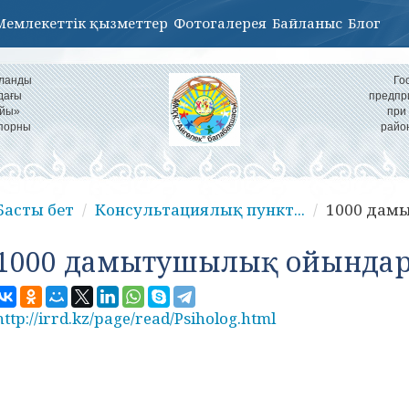
Мемлекеттік қызметтер
Фотогалерея
Байланыс
Блог
ұланды
Го
дағы
предпр
айы»
при
іпорны
райо
Басты бет
Консультациялық пункт...
1000 дам
1000 дамытушылық ойында
http://irrd.kz/page/read/Psiholog.html