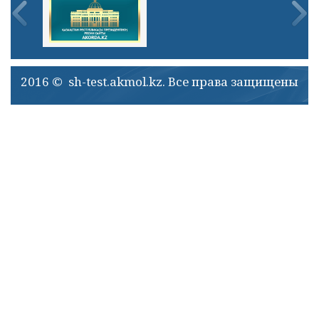
2016 © sh-test.akmol.kz. Все права защищены