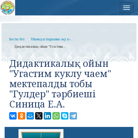
Нав
Басты бет
Ұйымдастырылған оқу іс-...
Дидактикалық ойын "Угастим...
Дидактикалық ойын
"Угастим куклу чаем"
мектепалды тобы
"Гулдер" тәрбиеші
Синица Е.А.