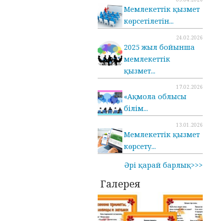
Мемлекеттік қызмет
көрсетілетін...
24.02.2026
2025 жыл бойынша
мемлекеттік
қызмет...
17.02.2026
«Ақмола облысы
білім...
13.01.2026
Мемлекеттік қызмет
көрсету...
Әрі қарай барлық>>>
Галерея