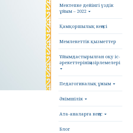
Мектепке дейінгі үздік
ұйым – 2022
Қамқоршылық кеңесі
Мемлекеттік қызметтер
Ұйымдастырылған оқу іс-
әрекеттерінің әзірлемелері
Педагогикалық ұжым
Әкімшілік
Ата-аналарға кеңес
Блог