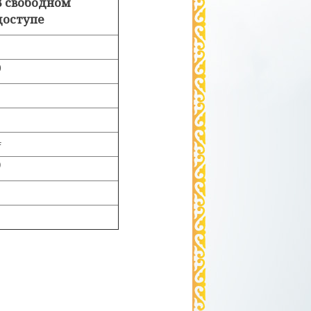
В свободном
доступе
2
0
2
4
9
5
5