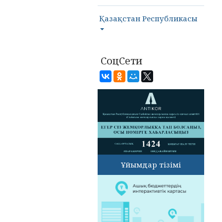
Қазақстан Республикасы
СоцСети
Ұйымдар тізімі