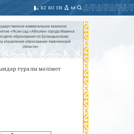
KZ
RU
EN
сударственное коммунальное казенное
иятие «Ясли-сад «Айголек» города Макинск
 отделе образования по Буландынскому
ну управления образования Акмолинской
области»
рындар туралы мәлімет