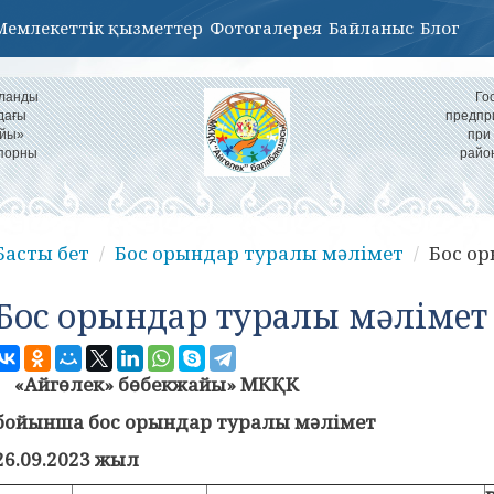
Мемлекеттік қызметтер
Фотогалерея
Байланыс
Блог
ұланды
Го
дағы
предпр
айы»
при
іпорны
райо
Басты бет
Бос орындар туралы мәлімет
Бос о
Бос орындар туралы мәлімет
«Айгөлек» бөбекжайы» МКҚК
бойынша бос орындар туралы мәлімет
2
6
.0
9
.2023 жыл