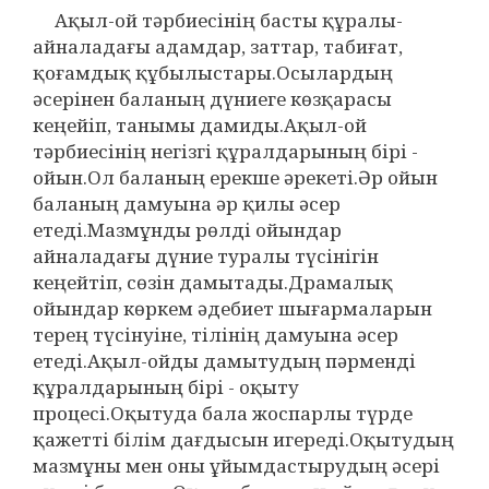
Ақыл-ой тәрбиесінің басты құралы-
айналадағы адамдар, заттар, табиғат,
қоғамдық құбылыстары.Осылардың
әсерінен баланың дүниеге көзқарасы
кеңейіп, танымы дамиды.Ақыл-ой
тәрбиесінің негізгі құралдарының бірі -
ойын.Ол баланың ерекше әрекеті.Әр ойын
баланың дамуына әр қилы әсер
етеді.Мазмұнды рөлді ойындар
айналадағы дүние туралы түсінігін
кеңейтіп, сөзін дамытады.Драмалық
ойындар көркем әдебиет шығармаларын
терең түсінуіне, тілінің дамуына әсер
етеді.Ақыл-ойды дамытудың пәрменді
құралдарының бірі - оқыту
процесі.Оқытуда бала жоспарлы түрде
қажетті білім дағдысын игереді.Оқытудың
мазмұны мен оны ұйымдастырудың әсері