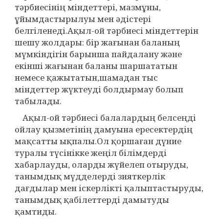
тәрбиесінің міндеттері, мазмұны,
ұйымдастырылуы мен әдістері
белгіленеді.Ақыл-ой тәрбиесі міндеттерін
шешу жолдары: бір жағынан баланың
мүмкіндігін барынша пайдалану және
екінші жағынан баланы шаршататын
немесе қажытатын,шамадан тыс
міндеттер жүктеуді болдырмау болып
табылады.
Ақыл-ой тәрбиесі балалардың белсеңді
ойлау қызметінің дамуына ересектердің
мақсатты ықпалы.Ол қоршаған дүние
туралы түсінікке жеңіл білімдерді
хабарлауды, оларды жүйелеп отыруды,
танымдық мүдделерді зияткерлік
дағдылар мен іскерлікті қалыптастыруды,
танымдық қабілеттерді дамытуды
қамтиды.