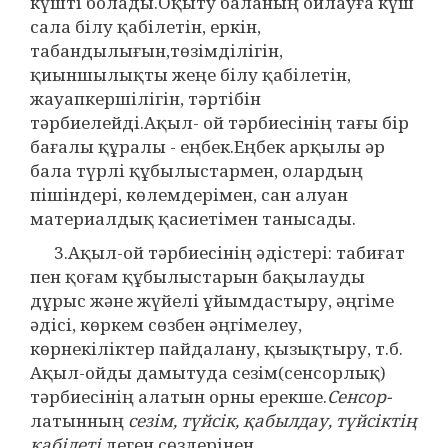
күшті болады.Оқыту баланың ойлауға күш
сала білу қабілетін, еркін,
табандылығын,төзімділігін,
қиыншылықты жеңе білу қабілетін,
жауапкершілігін, тәртібін
тәрбиелейді.Ақыл- ой тәрбиесінің тағы бір
бағалы құралы - еңбек.Еңбек арқылы әр
бала түрлі құбылыстармен, олардың
пішіндері, көлемдерімен, сан алуан
материалдық қасиетімен танысады.
3.Ақыл-ой тәрбиесінің әдістері: табиғат
пен қоғам құбылыстарын бақылауды
дұрыс және жүйелі ұйымдастыру, әңгіме
әдісі, көркем сөзбен әңгімелеу,
көрнекіліктер пайдалану, қызықтыру, т.б.
Ақыл-ойды дамытуда сезім(сенсорлық)
тәрбиесінің алатын орны ерекше.
Сенсор-
латынның
сезім, түйсік, қабылдау, түйсіктің
қабілеті
деген сөздерінен