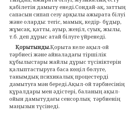
қабілетін дамыту енеді.Сондай-ақ, заттың
сапасын сипап сезу арқылы ажырата білуі
және оларды: тегіс, мамық, кедір- бұдыр,
жұмсақ, қатты, ауыр, жеңіл, суық, жылы,
т.б. деп дұрыс атай білуге үйренеді.
Қорытынды.
Қорыта келе ақыл-ой
тәрбиесі және айналадағы тіршілік
құбылыстары жайлы дұрыс түсініктерін
қалыптастыруға баса көңіл бөлуге,
танымдық психикалық процестерді
дамытуға мән береді.Ақыл-ой тәрбиесінің
құралдары мен әдістері, баланың ақыл-
ойын дамытудағы сенсорлық тәрбиенің
маңызын түсінеді.