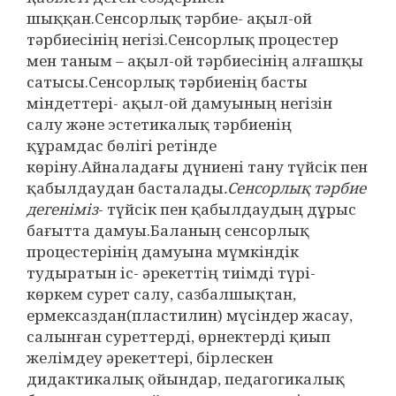
шыққан.Сенсорлық тәрбие- ақыл-ой
тәрбиесінің негізі.Сенсорлық процестер
мен таным – ақыл-ой тәрбиесінің алғашқы
сатысы.Сенсорлық тәрбиенің басты
міндеттері- ақыл-ой дамуының негізін
салу және эстетикалық тәрбиенің
құрамдас бөлігі ретінде
көріну.Айналадағы дүниені тану түйсік пен
қабылдаудан басталады
.Сенсорлық тәрбие
дегеніміз
- түйсік пен қабылдаудың дұрыс
бағытта дамуы.Баланың сенсорлық
процестерінің дамуына мүмкіндік
тудыратын іс- әрекеттің тиімді түрі-
көркем сурет салу, сазбалшықтан,
ермексаздан(пластилин) мүсіндер жасау,
салынған суреттерді, өрнектерді қиып
желімдеу әрекеттері, бірлескен
дидактикалық ойындар, педагогикалық