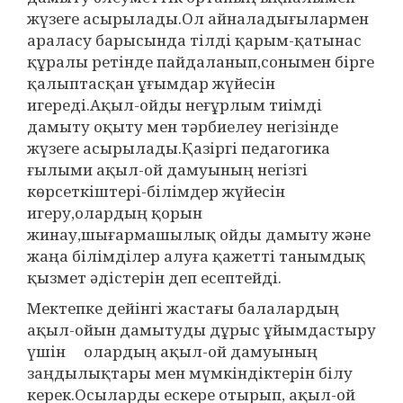
жүзеге асырылады.Ол айналадығылармен
араласу барысында тілді қарым-қатынас
құралы ретінде пайдаланып,сонымен бірге
қалыптасқан ұғымдар жүйесін
игереді.Ақыл-ойды неғұрлым тиімді
дамыту оқыту мен тәрбиелеу негізінде
жүзеге асырылады.Қазіргі педагогика
ғылыми ақыл-ой дамуының негізгі
көрсеткіштері-білімдер жүйесін
игеру,олардың қорын
жинау,шығармашылық ойды дамыту және
жаңа білімділер алуға қажетті танымдық
қызмет әдістерін деп есептейді.
Мектепке дейінгі жастағы балалардың
ақыл-ойын дамытуды дұрыс ұйымдастыру
үшін олардың ақыл-ой дамуының
заңдылықтары мен мүмкіндіктерін білу
керек.Осыларды ескере отырып, ақыл-ой