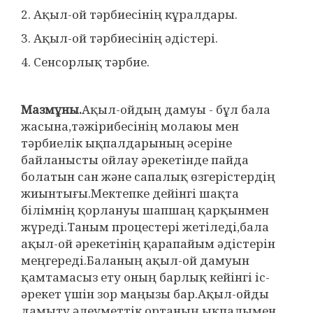
2. Ақыл-ой тәрбиесінің кұралдары.
3. Ақыл-ой тәрбиесінің әдістері.
4. Сенсорлық тәрбие.
Мазмұны.
Ақыл-ойдың дамуы - бұл бала
жасына,тәжірибесінің молаюы мен
тәрбиелік ықпалдарының әсеріне
байланысты ойлау әрекетінде пайда
болатын сан және сапалық өзгерістердің
жиынтығы.Мектепке дейінгі шақта
білімнің қорлануы шапшаң қарқынмен
жүреді.Таным процестері жетіледі,бала
ақыл-ой әрекетінің қарапайым әдістерін
меңгереді.Баланың ақыл-ой дамуын
қамтамасыз ету оның барлық кейінгі іс-
әрекет үшін зор маңызы бар.Ақыл-ойды
дамыту әлеуметтік ортаның ықпалымен