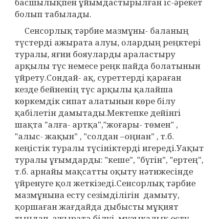
басшылықпен ұйымдастырылған іс-әрекет
болып табылады.
Сенсорлық тәрбие мазмұны- баланың
түстерді ажырата алуы, олардың реңктері
туралы, яғни бояуларды араластыру
арқылы түс немесе реңк пайда болатынын
үйрету.Сондай- ақ, суреттерді қараған
кезде бейненің түс арқылы қалайша
көркемдік сипат алатынын көре білу
қабілетін дамытады.Мектепке дейінгі
шақта "алға- артқа","жоғары- төмен" ,
"алыс- жақын" , "солдан –оңнан" , т.б.
кеңістік туралы түсініктерді игереді.Уақыт
туралы ұғымдарды: "кеше", "бүгін", "ертең",
т.б. арнайы мақсатты оқыту нәтижесінде
үйренуге қол жеткізеді.Сенсорлық тәрбие
мазмұнына есту сезімділігін дамыту,
қоршаған жағдайда дыбысты мұқият
тыңдап, ажырата білуі, музыкалық есту