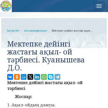
Нав
Басты бет
Ата-аналарға кеңес
Мектепке дейінгі жастағы ақыл-...
Мектепке дейінгі
жастағы ақыл- ой
тәрбиесі. Куанышева
Д.О.
Мектепке дейінгі жастағы ақыл- ой
тәрбиесі
Жоспар:
1. Ақыл-ойдың дамуы.